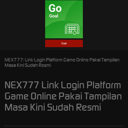
Goal
NEX777: Link Login Platform Game Online Pakai Tampilan
Masa Kini Sudah Resmi
NEX777 Link Login Platform
Game Online Pakai Tampilan
Masa Kini Sudah Resmi