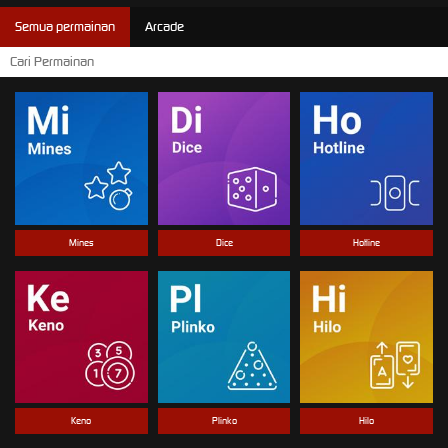
Semua permainan
Arcade
Mines
Dice
Hotline
Keno
Plinko
Hilo