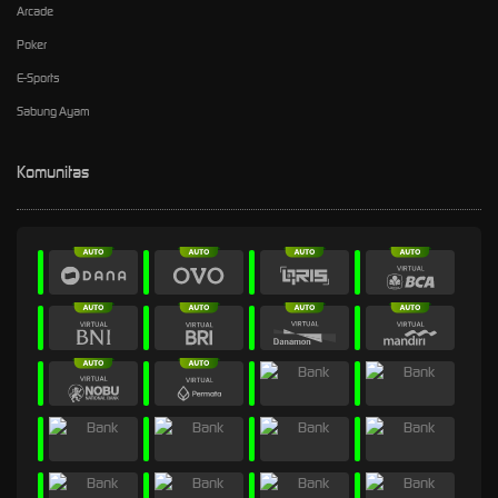
Arcade
Poker
E-Sports
Sabung Ayam
Komunitas