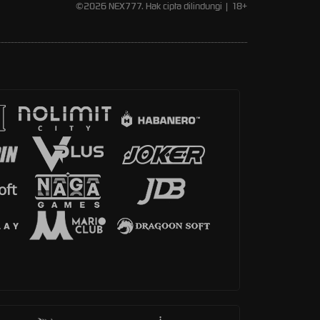
©2026 NEX777. Hak cipta dilindungi | 18+