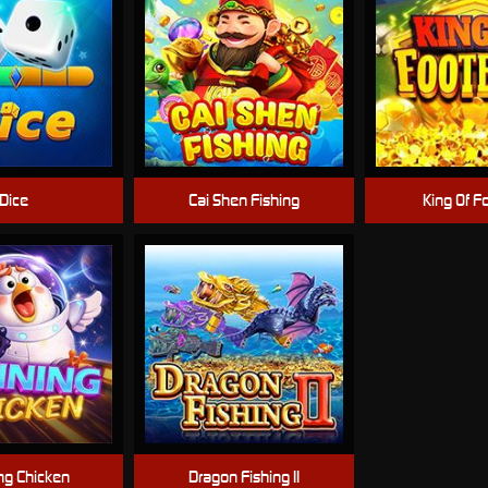
Dice
Cai Shen Fishing
King Of Fo
ng Chicken
Dragon Fishing II