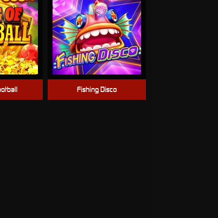
otball
Fishing Disco