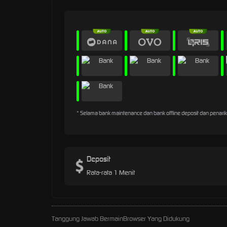
* Selama bank maintenance dan bank offline deposit dan penarik
Deposit
Rata-rata 1 Menit
Tanggung Jawab Bermain
Browser Yang Didukung