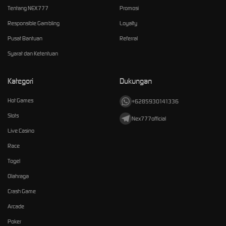
Tentang NEX777
Promosi
Responsible Gambling
Loyalty
Pusat Bantuan
Referral
Syarat dan Ketentuan
Kategori
Dukungan
Hot Games
+6285930141336
Slots
Nex777official
Live Casino
Race
Togel
Olahraga
Crash Game
Arcade
Poker