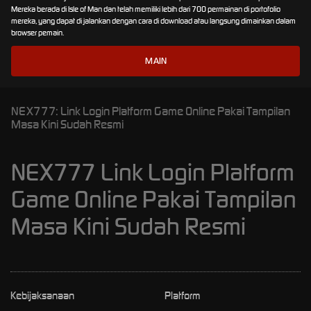
Mereka berada di Isle of Man dan telah memiliki lebih dari 700 permainan di portofolio
mereka, yang dapat di jalankan dengan cara di download atau langsung dimainkan dalam
browser pemain.
MAIN
NEX777: Link Login Platform Game Online Pakai Tampilan
Masa Kini Sudah Resmi
NEX777 Link Login Platform
Game Online Pakai Tampilan
Masa Kini Sudah Resmi
Kebijaksanaan
Platform