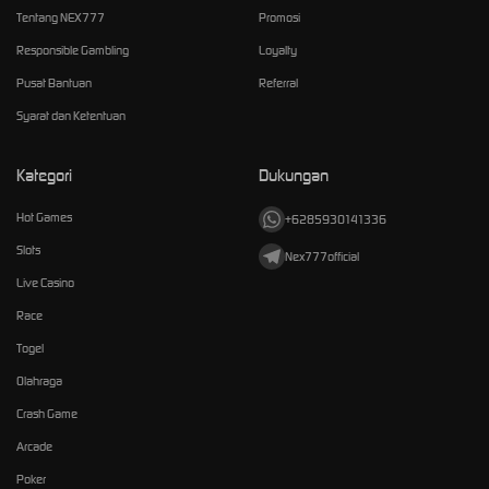
Tentang NEX777
Promosi
Responsible Gambling
Loyalty
Pusat Bantuan
Referral
Syarat dan Ketentuan
Kategori
Dukungan
Hot Games
+6285930141336
Slots
Nex777official
Live Casino
Race
Togel
Olahraga
Crash Game
Arcade
Poker