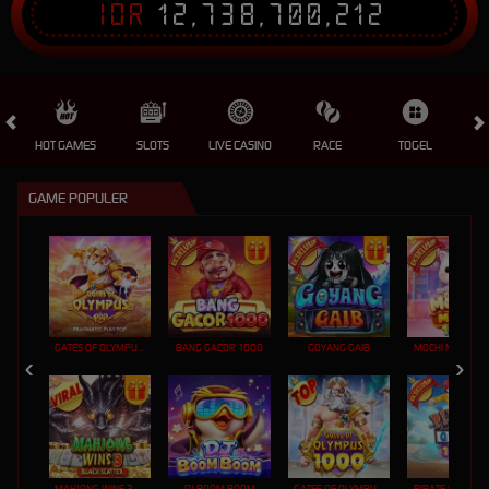
IDR
12,738,700,212
HOT GAMES
SLOTS
LIVE CASINO
RACE
TOGEL
OL
GAME POPULER
GATES OF OLYMPUS POP
BANG GACOR 1000
GOYANG GAIB
MOCHI MANIA 1
MAHJONG WINS 3 – BLACK SCATTER
DJ BOOM BOOM
GATES OF OLYMPUS 1000
PIRATE QUEST 1