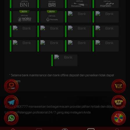
* Selama bank maintenance dan bank offline deposit dan penarikan tidak dapat
diproses
©2026 NEX777 menawarkan berbagai macam provider pilihan terbaik dan didukung oleh
Layanan Pelanggan profesional 24/7 yang siap melayani Anda.