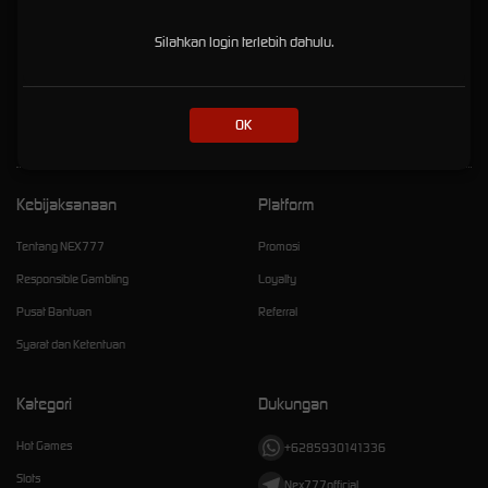
NEX777 Link Login Platform
Game Online Pakai Tampilan
Silahkan login terlebih dahulu.
Masa Kini Sudah Resmi
OK
Kebijaksanaan
Platform
Tentang NEX777
Promosi
Responsible Gambling
Loyalty
Pusat Bantuan
Referral
Syarat dan Ketentuan
Kategori
Dukungan
Hot Games
+6285930141336
Slots
Nex777official