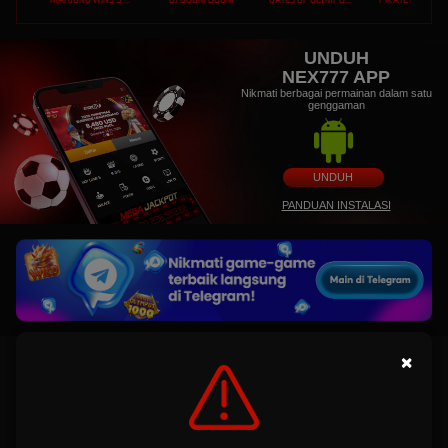
UNDUH
NEX777 APP
Nikmati berbagai permainan dalam satu
genggaman
UNDUH
PANDUAN INSTALASI
×
NEX777: Link Login Platform Game Online Pakai Tampilan
Masa Kini Sudah Resmi