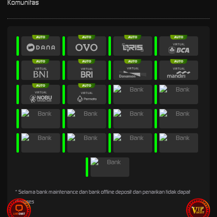
Komunitas
* Selama bank maintenance dan bank offline deposit dan penarikan tidak dapat
diproses