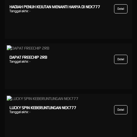
HADIAH PENUH KEJUTAN MENANTI HANYA DI NEX777
Detail
Tanggal akhir:
-
DAPAT FREECHIP 2RB
Detail
Tanggal akhir:
-
LUCKY SPIN KEBERUNTUNGAN NEX777
Detail
Tanggal akhir:
-