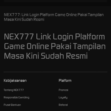
NEX777: Link Login Platform Game Online Pakai Tampilan
Masa Kini Sudah Resmi
NEX777 Link Login Platform
Game Online Pakai Tampilan
Masa Kini Sudah Resmi
Kebijaksanaan
Platform
Tentang NEX777
Promosi
Responsible Gambling
Loyalty
Pusat Bantuan
Referral