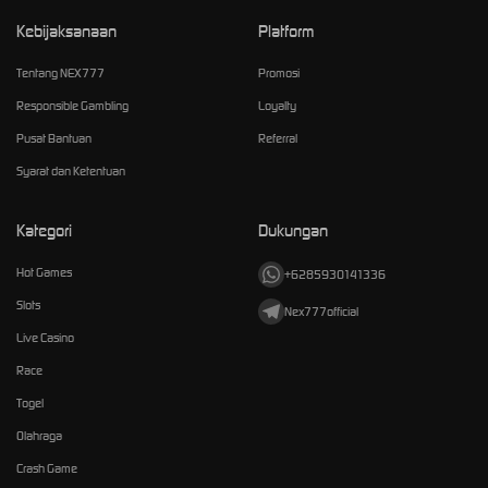
Kebijaksanaan
Platform
Tentang NEX777
Promosi
Responsible Gambling
Loyalty
Pusat Bantuan
Referral
Syarat dan Ketentuan
Kategori
Dukungan
Hot Games
+6285930141336
Slots
Nex777official
Live Casino
Race
Togel
Olahraga
Crash Game