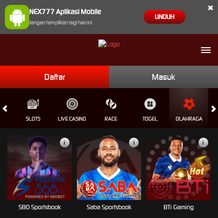
×
NEX777 Aplikasi Mobile
UNDUH
Jangan tampilkan lagi hari ini
Daftar
Masuk
MES
SLOTS
LIVE CASINO
RACE
TOGEL
OLAHRAGA
C
i
i
i
SBO Sportsbook
Saba Sportsbook
BTi Gaming