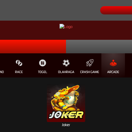
INO
RACE
TOGEL
OLAHRAGA
CRASH GAME
ARCADE
Joker