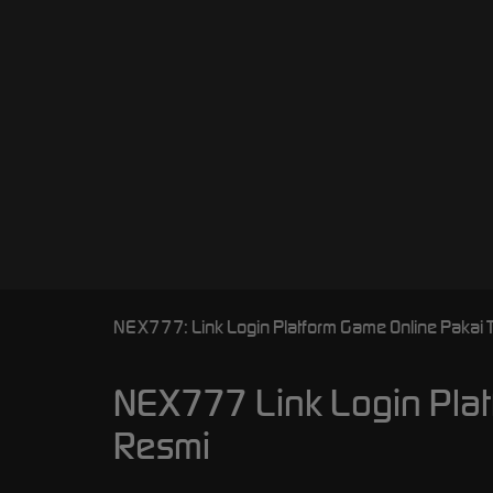
NEX777: Link Login Platform Game Online Pakai 
NEX777 Link Login Plat
Resmi