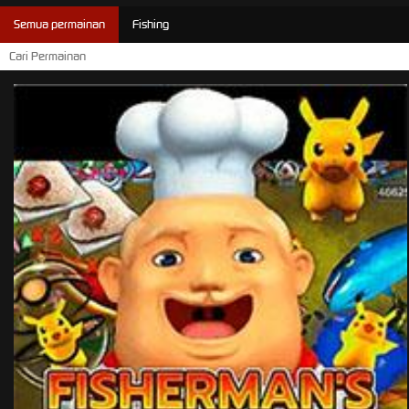
Semua permainan
Fishing