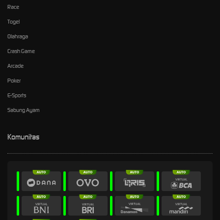
Race
Togel
Olahraga
Crash Game
Arcade
Poker
E-Sports
Sabung Ayam
Komunitas